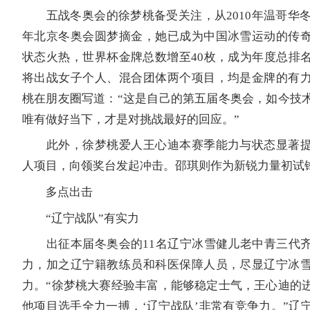
五战冬奥会的徐梦桃备受关注，从2010年温哥华冬奥
年北京冬奥会圆梦摘金，她已成为中国冰雪运动的传
状态火热，世界杯金牌总数增至40枚，成为年度总排
将出战女子个人、混合团体两个项目，均是金牌的有
桃在朋友圈写道：“这是自己的第五届冬奥会，如今技
唯有做好当下，才是对挑战最好的回应。”
此外，徐梦桃爱人王心迪本赛季能力与状态显著提
人项目，向领奖台发起冲击。邵琪则作为新锐力量初试
多点出击
“辽宁战队”有实力
出征本届冬奥会的11名辽宁冰雪健儿老中青三代齐
力，加之辽宁籍教练员和科医保障人员，尽显辽宁冰
力。“徐梦桃大赛经验丰富，能够稳定士气，王心迪的
他项目选手全力一搏，‘辽宁战队’非常有竞争力。”辽