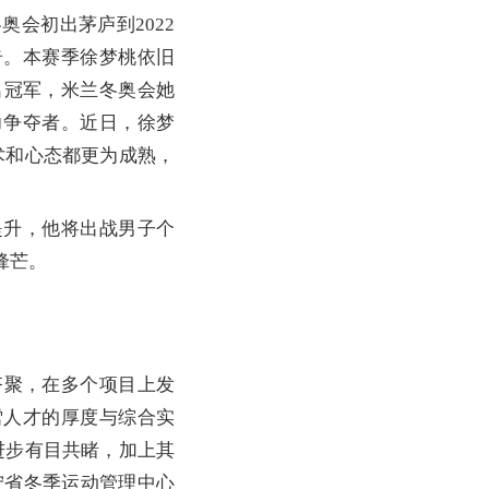
会初出茅庐到2022
奇。本赛季徐梦桃依旧
名冠军，米兰冬奥会她
力争夺者。近日，徐梦
术和心态都更为成熟，
升，他将出战男子个
锋芒。
聚，在多个项目上发
雪人才的厚度与综合实
进步有目共睹，加上其
宁省冬季运动管理中心