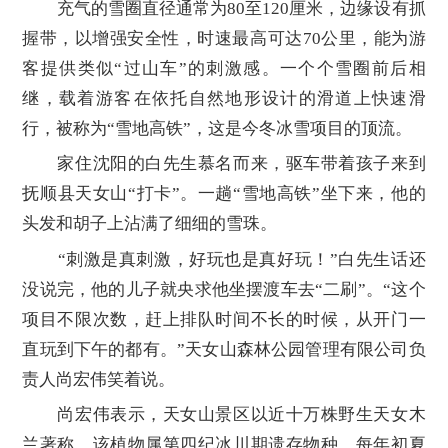
充气的雪圈直径通常为80至120厘米，边缘设有抓
握带，以增强安全性，时速最高可达70公里，能为游
客提供类似“过山车”的刺激感。一个个雪圈前后相
继，载着游客‌‌在依托自然地形设计的滑道上快速滑
行，被称为“雪地高铁”，这是今冬冰雪项目的顶流。
家住沈阳的白先生慕名而来，驱车带着孩子来到
抚顺县天女山“打卡”。一趟“雪地高铁”坐下来，他的
头发和胡子上沾满了细细的雪珠。
“刺激是真刺激，好玩也是真好玩！”白先生话还
没说完，他的儿子就央求他坐摆渡车去“二刷”。“这个
项目不限次数，赶上排队时间不长的时候，从开门一
直玩到下午的都有。”天女山森林公园管理有限公司负
责人尚宏伟笑着说。
尚宏伟表示，天女山景区以近十万株野生天女木
兰著称，该植物属第四纪冰川期遗存物种，每年初夏