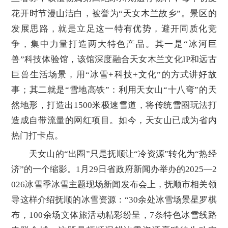
花开时节漫山洁白，被誉为“天女木兰故乡”。景区的
发展思路，就是立足这一特有优势，避开同质化竞
争，集中力量打造两大特色产品。其一是“冰河巨
兽”科技体验馆，该馆深度融合天女木兰文化IP和远古
巨兽生活场景，用“冰雪+科技+文化”的方式讲好故
事；其二就是“雪地高铁”：利用天女山“十八弯”的天
然地形，打造出1500米极速雪道，将传统雪圈玩法打
造成自带流量的网红项目。如今，天女山已成为省内
热门打卡点。
天女山的“出圈”只是抚顺让“冷资源”转化为“热经
济”的一个缩影。1月29日省政府新闻办举办的2025—2
026冰雪季冰雪主题现场新闻发布会上，抚顺市相关领
导这样介绍抚顺的冰雪资源：“30余处冰雪场景星罗棋
布，100余场文体旅活动精彩纷呈，7条特色冰雪线路