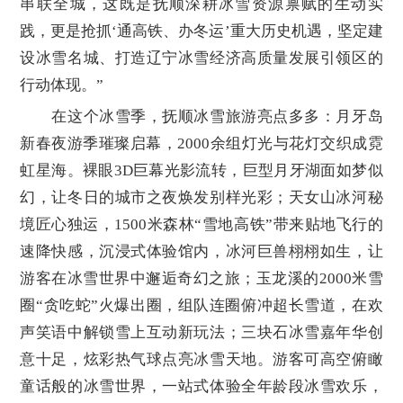
串联全城，这既是抚顺深耕冰雪资源禀赋的生动实
践，更是抢抓‘通高铁、办冬运’重大历史机遇，坚定建
设冰雪名城、打造辽宁冰雪经济高质量发展引领区的
行动体现。”
在这个冰雪季，抚顺冰雪旅游亮点多多：月牙岛
新春夜游季璀璨启幕，2000余组灯光与花灯交织成霓
虹星海。裸眼3D巨幕光影流转，巨型月牙湖面如梦似
幻，让冬日的城市之夜焕发别样光彩；天女山冰河秘
境匠心独运，1500米森林“雪地高铁”带来贴地飞行的
速降快感，沉浸式体验馆内，冰河巨兽栩栩如生，让
游客在冰雪世界中邂逅奇幻之旅；玉龙溪的2000米雪
圈“贪吃蛇”火爆出圈，组队连圈俯冲超长雪道，在欢
声笑语中解锁雪上互动新玩法；三块石冰雪嘉年华创
意十足，炫彩热气球点亮冰雪天地。游客可高空俯瞰
童话般的冰雪世界，一站式体验全年龄段冰雪欢乐，