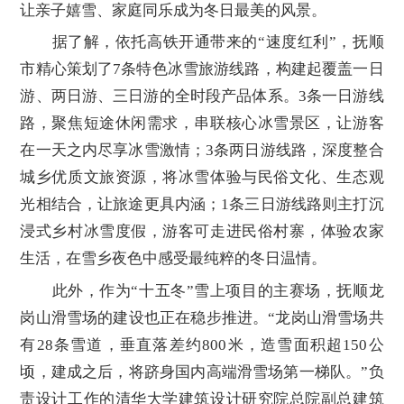
让亲子嬉雪、家庭同乐成为冬日最美的风景。
据了解，依托高铁开通带来的“速度红利”，抚顺
市精心策划了7条特色冰雪旅游线路，构建起覆盖一日
游、两日游、三日游的全时段产品体系。3条一日游线
路，聚焦短途休闲需求，串联核心冰雪景区，让游客
在一天之内尽享冰雪激情；3条两日游线路，深度整合
城乡优质文旅资源，将冰雪体验与民俗文化、生态观
光相结合，让旅途更具内涵；1条三日游线路则主打沉
浸式乡村冰雪度假，游客可走进民俗村寨，体验农家
生活，在雪乡夜色中感受最纯粹的冬日温情。
此外，作为“十五冬”雪上项目的主赛场，抚顺龙
岗山滑雪场的建设也正在稳步推进。“龙岗山滑雪场共
有28条雪道，垂直落差约800米，造雪面积超150公
顷，建成之后，将跻身国内高端滑雪场第一梯队。”负
责设计工作的清华大学建筑设计研究院总院副总建筑