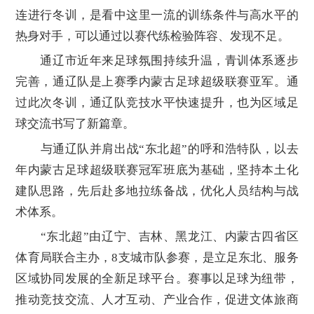
连进行冬训，是看中这里一流的训练条件与高水平的
热身对手，可以通过以赛代练检验阵容、发现不足。
通辽市近年来足球氛围持续升温，青训体系逐步
完善，通辽队是上赛季内蒙古足球超级联赛亚军。通
过此次冬训，通辽队竞技水平快速提升，也为区域足
球交流书写了新篇章。
与通辽队并肩出战“东北超”的呼和浩特队，以去
年内蒙古足球超级联赛冠军班底为基础，坚持本土化
建队思路，先后赴多地拉练备战，优化人员结构与战
术体系。
“东北超”由辽宁、吉林、黑龙江、内蒙古四省区
体育局联合主办，8支城市队参赛，是立足东北、服务
区域协同发展的全新足球平台。赛事以足球为纽带，
推动竞技交流、人才互动、产业合作，促进文体旅商