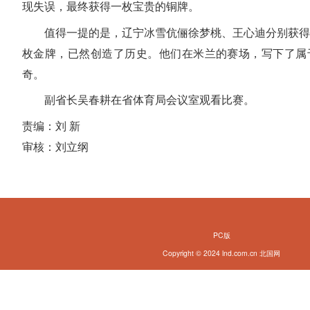
现失误，最终获得一枚宝贵的铜牌。
值得一提的是，辽宁冰雪伉俪徐梦桃、王心迪分别获得
枚金牌，已然创造了历史。他们在米兰的赛场，写下了属
奇。
副省长吴春耕在省体育局会议室观看比赛。
责编：刘 新
审核：刘立纲
PC版
Copyright © 2024 lnd.com.cn 北国网