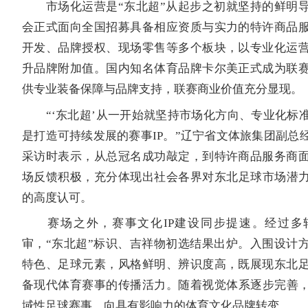
市场化运营是“东北超”从起步之初就坚持的鲜明导
会正式面向全国招募具备相应资质与实力的特许商品
开发、品牌授权、现场零售等多个板块，以专业化运
升品牌附加值。国内知名体育品牌卡尔美正式成为联
供专业装备保障与品牌支持，联赛商业价值充分显现。
“‘东北超’从一开始就坚持市场化方向、专业化标
是打造可持续发展的赛事IP。”辽宁省文体旅集团副总
采访时表示，从总冠名成功敲定，到特许商品服务商
场反馈积极，充分体现出社会各界对东北足球市场潜力
的高度认可。
赛场之外，赛事文化IP建设同步提速。经过多
审，“东北超”标识、吉祥物初选结果出炉。入围设计
特色、足球元素，风格鲜明、辨识度高，既展现东北
备现代体育赛事的传播活力。随着视觉体系逐步完善，
域性足球赛事，向具有影响力的体育文化品牌转变。