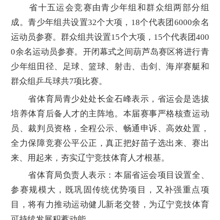
省十五运会竞赛由青少年组和群众组两部分组
成。青少年组共设置32个大项，18个代表团6000余名
运动员参赛。群众组共设置15个大项，15个代表团400
0余名运动员参赛。开闭幕式之间葫芦岛赛区将进行青
少年组田径、足球、篮球、射击、击剑、海岸赛艇和
群众组乒乓球共7项比赛。
省体育局青少处处长金石峰表示，省运会是选拔
培养体育后备人才的主阵地。本届赛事严格核查运动
员、裁判员资格，全程公示、畅通申诉、高效处置，
全力保障竞赛公平公正，真正把好苗子选出来、赛出
来、用起来，夯实辽宁竞技体育人才根基。
省体育局负责人表示：本届省运会项目设置全、
参赛规模大，既巩固传统优势项目，又补强重点项
目，将有力推动运动健儿新老交替，为辽宁竞技体育
可持续发展积蓄动能。