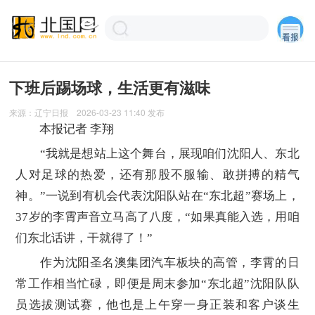
下班后踢场球，生活更有滋味
来源：
辽宁日报
2026-03-23 11:40
发布
本报记者 李翔
“我就是想站上这个舞台，展现咱们沈阳人、东北
人对足球的热爱，还有那股不服输、敢拼搏的精气
神。”一说到有机会代表沈阳队站在“东北超”赛场上，
37岁的李霄声音立马高了八度，“如果真能入选，用咱
们东北话讲，干就得了！”
作为沈阳圣名澳集团汽车板块的高管，李霄的日
常工作相当忙碌，即便是周末参加“东北超”沈阳队队
员选拔测试赛，他也是上午穿一身正装和客户谈生