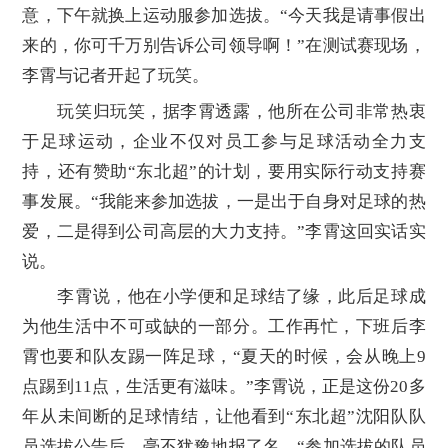
意，下午就换上运动服参加选拔。“今天我是请事假出
来的，你可千万别告诉公司领导啊！”在测试赛现场，
李霄与记者开起了玩笑。
玩笑归玩笑，据李霄透露，他所在公司非常热衷
于足球运动，企业不仅对员工参与足球活动全力支
持，还有赞助“东北超”的计划，要用实际行动支持赛
事发展。“我能来参加选拔，一是出于自身对足球的热
爱，二是得到公司高层的大力支持。”李霄这回实话实
说。
李霄说，他在小学便和足球结了缘，此后足球成
为他生活中不可或缺的一部分。工作再忙，下班后李
霄也要和队友踢一阵足球，“夏天的时候，会从晚上9
点踢到11点，生活更有滋味。”李霄说，正是这份20多
年从未间断的足球情结，让他看到“东北超”沈阳队队
员选拔公告后，毫不犹豫地报了名。“参加选拔的队员