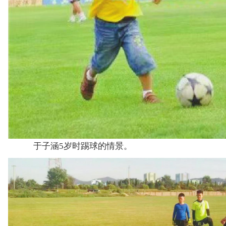
于子涵5岁时踢球的情景。