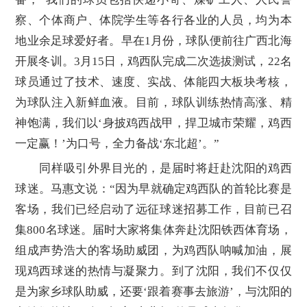
察、个体商户、体院学生等各行各业的人员，均为本
地业余足球爱好者。早在1月份，球队便前往广西北海
开展冬训。3月15日，鸡西队完成二次选拔测试，22名
球员通过了技术、速度、实战、体能四大板块考核，
为球队注入新鲜血液。目前，球队训练热情高涨、精
神饱满，我们以‘身披鸡西战甲，捍卫城市荣耀，鸡西
一定赢！’为口号，全力备战‘东北超’。”
同样吸引外界目光的，是届时将赶赴沈阳的鸡西
球迷。马惠文说：“因为早就确定鸡西队的首轮比赛是
客场，我们已经启动了远征球迷招募工作，目前已召
集800名球迷。届时大家将集体奔赴沈阳铁西体育场，
组成声势浩大的客场助威团，为鸡西队呐喊加油，展
现鸡西球迷的热情与凝聚力。到了沈阳，我们不仅仅
是为家乡球队助威，还要‘跟着赛事去旅游’，与沈阳的