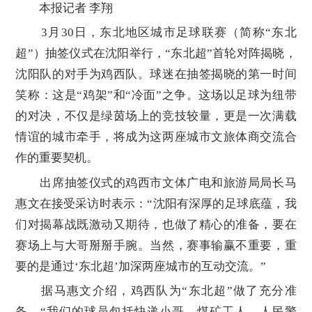
本报记者 李翔
3月30日，东北地区城市足球联赛（简称“东北
超”）抽签仪式在沈阳举行，“东北超”首轮对阵揭晓，
沈阳队的对手为鸡西队。球迷在抽签揭晓的第一时间
笑称：这是“鸡架”和“冷面”之争。这场以足球为纽带
的对决，不仅是绿茵场上的竞技较量，更是一次满载
情谊的城市牵手，将成为这两座城市文旅体商交流合
作的重要契机。
出席抽签仪式的鸡西市文体广电和旅游局局长马
惠文在接受采访时表示：“沈阳有深厚的足球底蕴，我
们对揭幕战既激动又期待，也做了精心的准备，要在
赛场上与大哥掰掰手腕。当然，赛事输赢不重要，重
要的是通过‘东北超’加深两座城市的互动交流。”
据马惠文介绍，鸡西队为“东北超”做了充分准
备，“我们的球员包括快递小哥、煤矿工人、人民警