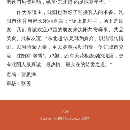
老铁们热情互动，畅享‘东北超’的足球嘉年华。”
作为东道主，沈阳也做好了迎接客人的准备。沈
阳市体育局局长宋丽直言：“场上是对手，场下是朋
友，我们真诚欢迎鸡西的朋友来沈阳共赏赛事、共品
美食、共叙友谊。‘东北超’以足球为媒介、以沟通传情
谊、以融合聚力量，更以赛事拉动消费、促进城市交
流。沈阳有‘老雪’、鸡架，还有天花板级别的洗浴，更
有沈阳人最真诚、最热情、最实在的待客之道。”
责编：曹思洋
审核：张勇
PC版
Copyright © 2024 lnd.com.cn 北国网