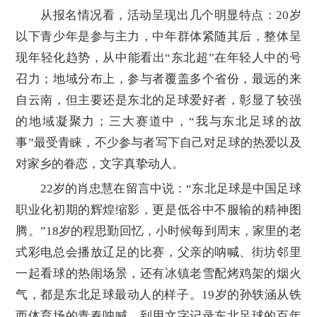
从报名情况看，活动呈现出几个明显特点：20岁
以下青少年是参与主力，中年群体紧随其后，整体呈
现年轻化趋势，从中能看出“东北超”在年轻人中的号
召力；地域分布上，参与者覆盖多个省份，最远的来
自云南，但主要还是东北的足球爱好者，彰显了较强
的地域凝聚力；三大赛道中，“我与东北足球的故
事”最受青睐，不少参与者写下自己对足球的热爱以及
对家乡的眷恋，文字真挚动人。
22岁的肖忠慧在留言中说：“东北足球是中国足球
职业化初期的辉煌缩影，更是低谷中不服输的精神图
腾。”18岁的程思勤回忆，小时候每到周末，家里的老
式彩电总会播放辽足的比赛，父亲的呐喊、街坊邻里
一起看球的热闹场景，还有冰镇老雪配烤鸡架的烟火
气，都是东北足球最动人的样子。19岁的孙轶涵从铁
西体育场的青春呐喊，到用文字记录东北足球的百年