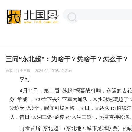
三问“东北超”：为啥干？凭啥干？怎么干？
来源：
辽宁日报
2026-04-15 08:12
发布
李刚
4月11日，第二届“苏超”揭幕战打响，命运的齿
身“常威”，3∶0拿下去年亚军南通队，常州球迷玩起了
改称为“常洲”，瞬间引爆网络；同日，无锡队3∶1胜镇江
队，昔日“太湖三傻”逆袭成“太湖三霸”，热度直接拉满
再看首届“东北超”（东北地区城市足球联赛）的硬