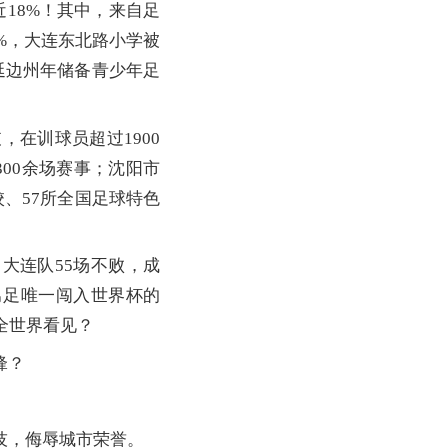
近18%！其中，来自足
4%，大连东北路小学被
延边州年储备青少年足
在训球员超过1900
300余场赛事；沈阳市
、57所全国足球特色
连队55场不败，成
男足唯一闯入世界杯的
全世界看见？
锋？
技，侮辱城市荣誉。