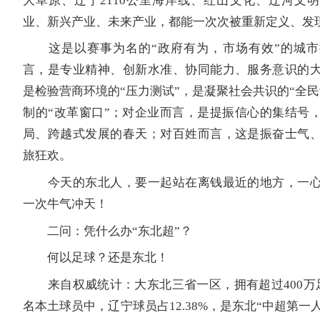
大草原、辽宁2110公里海岸线、红山文化、辽河文
业、新兴产业、未来产业，都能一次次被重新定义、发
这是以赛事为名的“政府有为，市场有效”的城市
言，是专业精神、创新水准、协同能力、服务意识的
是检验营商环境的“压力测试”，是凝聚社会共识的“全民
制的“改革窗口”；对企业而言，是提振信心的集结号
局、跨越式发展的春天；对百姓而言，这是振奋士气
旅狂欢。
今天的东北人，要一起站在离钱最近的地方，一心
一次牛气冲天！
二问：凭什么办“东北超”？
何以足球？还是东北！
来自权威统计：大东北三省一区，拥有超过400万足
名本土球员中，辽宁球员占12.38%，是东北“中超第一人