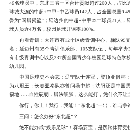
49名球员中，东北三省一区合计贡献超过200人，占比
球城大连的中超+中甲+中乙球员142人，占全国总量9.
誉为“国脚摇篮”；延边州的中超+中甲本土球员21人，
球人员近4万名，校园足球开课率100%。
再看青训：大连市有12个区级青训中心、梯队95支，
名；延边州有35个青训俱乐部、105支队伍，每年举办
有市级青训中心以及237所全国青少年校园足球特色学校
幼儿园。
中国足球史不会忘：辽宁队十连冠，登顶亚俱杯；大
为八冠王；长春亚泰队亦曾问鼎中超；沈阳还是中国
福地……血性硬朗，脚法细腻，这么能打，凭什么不让
你行，你上！我行，我能！“东北超”一出，谁与争
三问：怎么办好“东北超”？
绝不能办成“娱乐足球”！赛场耍宝，是践踏体育竞