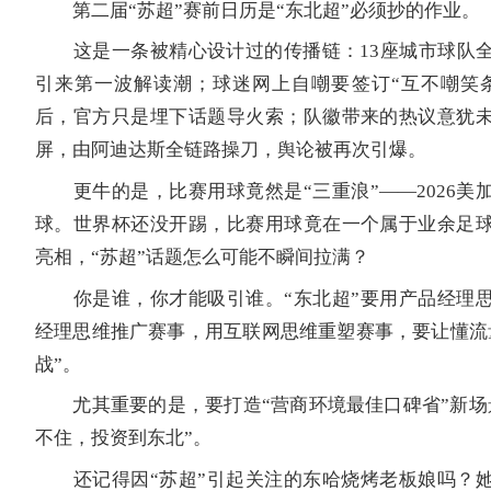
第二届“苏超”赛前日历是“东北超”必须抄的作业。
这是一条被精心设计过的传播链：13座城市球队全
引来第一波解读潮；球迷网上自嘲要签订“互不嘲笑
后，官方只是埋下话题导火索；队徽带来的热议意犹
屏，由阿迪达斯全链路操刀，舆论被再次引爆。
更牛的是，比赛用球竟然是“三重浪”——2026美
球。世界杯还没开踢，比赛用球竟在一个属于业余足
亮相，“苏超”话题怎么可能不瞬间拉满？
你是谁，你才能吸引谁。“东北超”要用产品经理思
经理思维推广赛事，用互联网思维重塑赛事，要让懂流
战”。
尤其重要的是，要打造“营商环境最佳口碑省”新场
不住，投资到东北”。
还记得因“苏超”引起关注的东哈烧烤老板娘吗？她