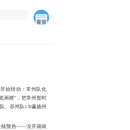
轮开始转动：常州队化
“笔画梗”，把常州暂时
队、苏州队1∶0赢扬州
。
核预热——没开踢就