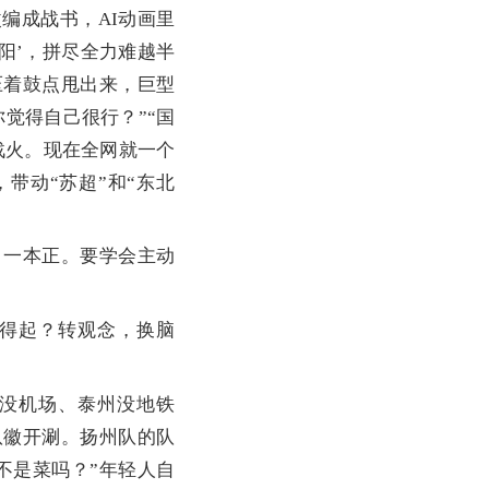
编成战书，AI动画里
阳’，拼尽全力难越半
压着鼓点甩出来，巨型
觉得自己很行？”“国
战火。现在全网就一个
带动“苏超”和“东北
一本正。要学会主动
得起？转观念，换脑
没机场、泰州没地铁
队徽开涮。扬州队的队
不是菜吗？”年轻人自