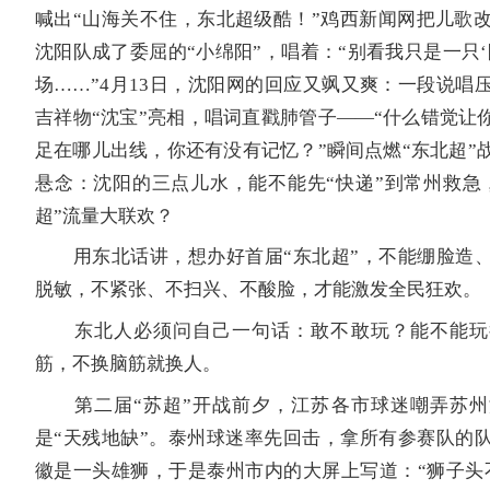
喊出“山海关不住，东北超级酷！”鸡西新闻网把儿歌改
沈阳队成了委屈的“小绵阳”，唱着：“别看我只是一只‘
场……”4月13日，沈阳网的回应又飒又爽：一段说唱
吉祥物“沈宝”亮相，唱词直戳肺管子——“什么错觉让你
足在哪儿出线，你还有没有记忆？”瞬间点燃“东北超”
悬念：沈阳的三点儿水，能不能先“快递”到常州救急，
超”流量大联欢？
用东北话讲，想办好首届“东北超”，不能绷脸造、
脱敏，不紧张、不扫兴、不酸脸，才能激发全民狂欢。
东北人必须问自己一句话：敢不敢玩？能不能玩
筋，不换脑筋就换人。
第二届“苏超”开战前夕，江苏各市球迷嘲弄苏州
是“天残地缺”。泰州球迷率先回击，拿所有参赛队的
徽是一头雄狮，于是泰州市内的大屏上写道：“狮子头