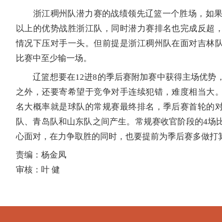
浙江稠州队潜力赛的战绩领先辽篮一个胜场，如果4
以上的优势战胜浙江队，同时潜力赛排名也完成反超
情况下压对手一头。但前提是浙江稠州队在面对吉林
比赛中至少输一场。
辽篮想要在12进8的季后赛附加赛中获得主场优势
之外，还要寄希望于竞争对手连续犯错，难度相当大
名大概率就是球队的常规赛最终排名，季后赛首轮的
队、青岛队和山东队之间产生。常规赛收官阶段的4场
心面对，在力争取胜的同时，也要提前为季后赛多做打
责编：杨金凤
审核：叶 健