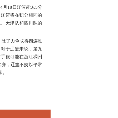
月18日辽篮能以5分
，辽篮将在积分相同的
队、天津队和四川队的
，除了力争取得四连胜
。对于辽篮来说，第九
对手很可能在浙江稠州
比赛，辽篮不妨以平常
算。