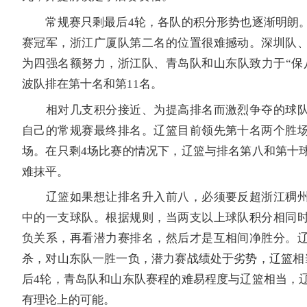
常规赛只剩最后4轮，各队的积分形势也逐渐明朗。
赛冠军，浙江广厦队第二名的位置很难撼动。深圳队
为四强名额努力，浙江队、青岛队和山东队致力于“保
波队排在第十名和第11名。
相对几支积分接近、为提高排名而激烈争夺的球队
自己的常规赛最终排名。辽篮目前领先第十名两个胜
场。在只剩4场比赛的情况下，辽篮与排名第八和第十
难抹平。
辽篮如果想让排名升入前八，必须要反超浙江稠州
中的一支球队。根据规则，当两支以上球队积分相同
负关系，再看潜力赛排名，然后才是互相间净胜分。
杀，对山东队一胜一负，潜力赛战绩处于劣势，辽篮相
后4轮，青岛队和山东队赛程的难易程度与辽篮相当，
有理论上的可能。