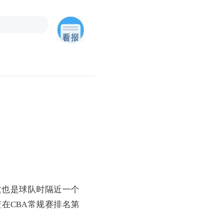
这也是球队时隔近一个
在CBA常规赛排名第