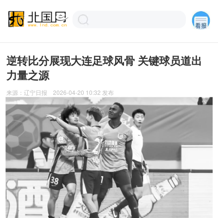
逆转比分展现大连足球风骨 关键球员道出
力量之源
来源：
辽宁日报
2026-04-20 10:32
发布