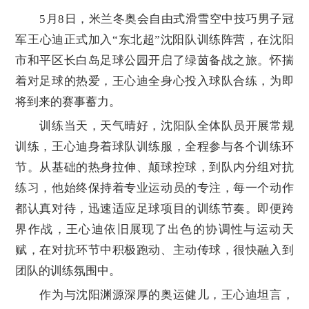
5月8日，米兰冬奥会自由式滑雪空中技巧男子冠
军王心迪正式加入“东北超”沈阳队训练阵营，在沈阳
市和平区长白岛足球公园开启了绿茵备战之旅。怀揣
着对足球的热爱，王心迪全身心投入球队合练，为即
将到来的赛事蓄力。
训练当天，天气晴好，沈阳队全体队员开展常规
训练，王心迪身着球队训练服，全程参与各个训练环
节。从基础的热身拉伸、颠球控球，到队内分组对抗
练习，他始终保持着专业运动员的专注，每一个动作
都认真对待，迅速适应足球项目的训练节奏。即便跨
界作战，王心迪依旧展现了出色的协调性与运动天
赋，在对抗环节中积极跑动、主动传球，很快融入到
团队的训练氛围中。
作为与沈阳渊源深厚的奥运健儿，王心迪坦言，