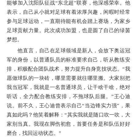
能够加入沈阳队征战“东北超”联赛，他深感荣幸。他
表示，自己从小就对足球有着浓厚兴趣，闲暇时经常
参与足球运动，一直期待能有机会踏上赛场，为家乡
足球贡献力量。此次成功加盟，也是圆了自己的绿茵
梦想。
他直言，自己在足球领域是新人，会放下奥运冠
军的身份，以普通队员的标准要求自己，听从教练安
排，积极配合团队战术，努力提升自身竞技状态。“我
愿做球队的一块砖，哪里需要就往哪里搬。大家别把
我当冠军，我就是一名普通球员，让干啥干啥，绝对
听话，全力配合教练安排，不拖球队后腿。”王心迪
说。前不久，王心迪曾表示自己“当边锋实力强”，果
真如此吗？他笑着解释：“其实我就是随口吹一吹，大
家别当真。我现在脚伤初愈，首要任务是和队伍好好
磨合，找回运动状态。”