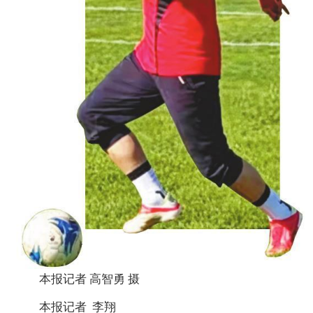
本报记者 高智勇 摄
本报记者 李翔