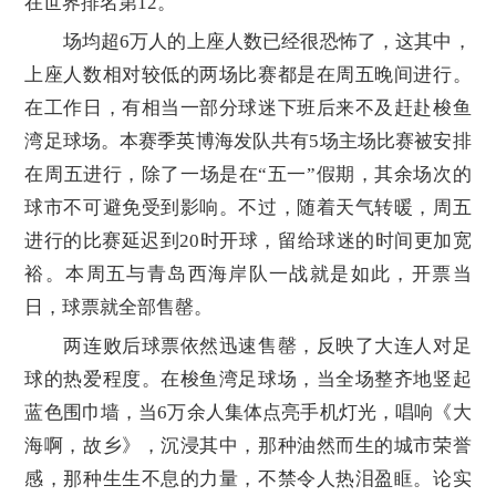
在世界排名第12。
场均超6万人的上座人数已经很恐怖了，这其中，
上座人数相对较低的两场比赛都是在周五晚间进行。
在工作日，有相当一部分球迷下班后来不及赶赴梭鱼
湾足球场。本赛季英博海发队共有5场主场比赛被安排
在周五进行，除了一场是在“五一”假期，其余场次的
球市不可避免受到影响。不过，随着天气转暖，周五
进行的比赛延迟到20时开球，留给球迷的时间更加宽
裕。本周五与青岛西海岸队一战就是如此，开票当
日，球票就全部售罄。
两连败后球票依然迅速售罄，反映了大连人对足
球的热爱程度。在梭鱼湾足球场，当全场整齐地竖起
蓝色围巾墙，当6万余人集体点亮手机灯光，唱响《大
海啊，故乡》，沉浸其中，那种油然而生的城市荣誉
感，那种生生不息的力量，不禁令人热泪盈眶。论实