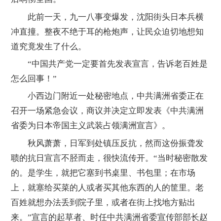
此前一天，九一八事变爆发，沈阳街头日本兵横
冲直撞。整夜不绝于耳的枪炮声，让民众迫切地想知
道究竟发生了什么。
“中国共产党一定要首先发表宣言，告诉老百姓是
怎么回事！”
小西边门附近一处秘密地点，中共满洲省委正在
召开一场紧急会议，商议并决定立即发表《中共满洲
省委为日本帝国主义武装占领满洲宣言》。
秋风萧萧，日军到处镇压反抗，然而这份振聋发
聩的抗日宣言不胫而走，很快流传开。“当时秘密散发
的。是学生，就把它塞到书桌里、书包里；在市场
上，就塞给买菜的人或者买其他东西的人的筐里。老
百姓就想办法丢到院子里，或者在街上找地方贴出
来。”宣言的起草者、时任中共满洲省委宣传部部长赵