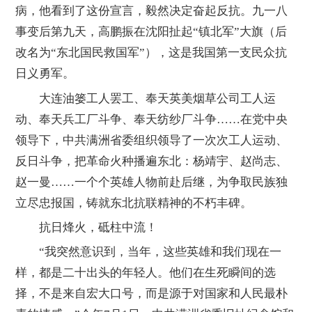
病，他看到了这份宣言，毅然决定奋起反抗。九一八
事变后第九天，高鹏振在沈阳扯起“镇北军”大旗（后
改名为“东北国民救国军”），这是我国第一支民众抗
日义勇军。
大连油篓工人罢工、奉天英美烟草公司工人运
动、奉天兵工厂斗争、奉天纺纱厂斗争……在党中央
领导下，中共满洲省委组织领导了一次次工人运动、
反日斗争，把革命火种播遍东北：杨靖宇、赵尚志、
赵一曼……一个个英雄人物前赴后继，为争取民族独
立尽忠报国，铸就东北抗联精神的不朽丰碑。
抗日烽火，砥柱中流！
“我突然意识到，当年，这些英雄和我们现在一
样，都是二十出头的年轻人。他们在生死瞬间的选
择，不是来自宏大口号，而是源于对国家和人民最朴