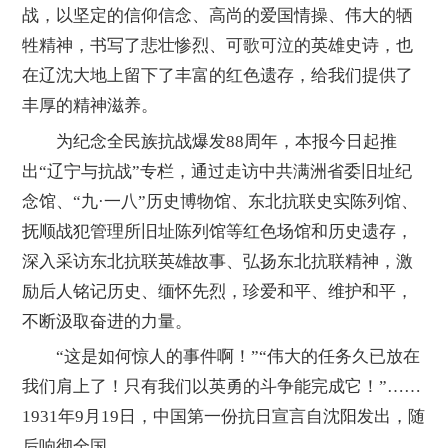
战，以坚定的信仰信念、高尚的爱国情操、伟大的牺
牲精神，书写了悲壮惨烈、可歌可泣的英雄史诗，也
在辽沈大地上留下了丰富的红色遗存，给我们提供了
丰厚的精神滋养。
为纪念全民族抗战爆发88周年，本报今日起推
出“辽宁与抗战”专栏，通过走访中共满洲省委旧址纪
念馆、“九·一八”历史博物馆、东北抗联史实陈列馆、
抚顺战犯管理所旧址陈列馆等红色场馆和历史遗存，
深入采访东北抗联英雄故事、弘扬东北抗联精神，激
励后人铭记历史、缅怀先烈，珍爱和平、维护和平，
不断汲取奋进的力量。
“这是如何惊人的事件啊！”“伟大的任务久已放在
我们肩上了！只有我们以英勇的斗争能完成它！”……
1931年9月19日，中国第一份抗日宣言自沈阳发出，随
后响彻全国。