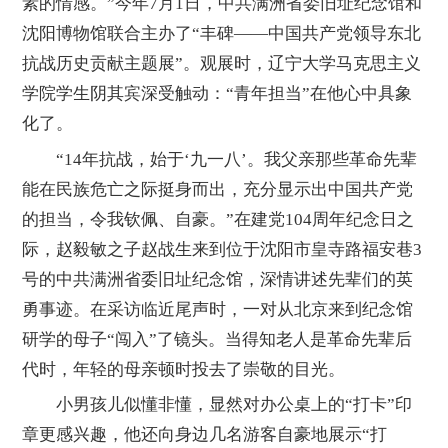
素的情感。”今年7月1日，中共满洲省委旧址纪念馆和
沈阳博物馆联合主办了“丰碑——中国共产党领导东北
抗战历史贡献主题展”。观展时，辽宁大学马克思主义
学院学生阴其宾深受触动：“青年担当”在他心中具象
化了。
“14年抗战，始于‘九一八’。我父亲那些革命先辈
能在民族危亡之际挺身而出，充分显示出中国共产党
的担当，令我钦佩、自豪。”在建党104周年纪念日之
际，赵毅敏之子赵战生来到位于沈阳市皇寺路福安巷3
号的中共满洲省委旧址纪念馆，深情讲述先辈们的英
勇事迹。在采访临近尾声时，一对从北京来到纪念馆
研学的母子“闯入”了镜头。当得知老人是革命先辈后
代时，年轻的母亲顿时投去了崇敬的目光。
小男孩儿似懂非懂，显然对办公桌上的“打卡”印
章更感兴趣，他还向身边几名游客自豪地展示“打