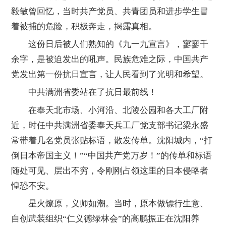
毅敏曾回忆，当时共产党员、共青团员和进步学生冒
着被捕的危险，积极奔走，揭露真相。
这份日后被人们熟知的《九一九宣言》，寥寥千
余字，是被迫发出的吼声。民族危难之际，中国共产
党发出第一份抗日宣言，让人民看到了光明和希望。
中共满洲省委站在了抗日最前线！
在奉天北市场、小河沿、北陵公园和各大工厂附
近，时任中共满洲省委奉天兵工厂党支部书记梁永盛
常带着几名党员张贴标语，散发传单。沈阳城内，“打
倒日本帝国主义！”“中国共产党万岁！”的传单和标语
随处可见、层出不穷，令刚刚占领这里的日本侵略者
惶恐不安。
星火燎原，义师如潮。当时，原本做镖行生意、
自创武装组织“仁义德绿林会”的高鹏振正在沈阳养