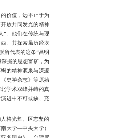
的价值，远不止于为
与开放共同发光的精神
人”。他们在传统与现
中西。其探索虽历经坎
派所代表的这条“昌明
得深掘的思想富矿，为
不竭的精神源泉与深邃
》《史学杂志》等原始
南北学术双峰并峙的真
”演进中不可或缺、充
。
人格光辉。区志坚的
东南大学—中央大学）
东亚各国史》、台湾罗