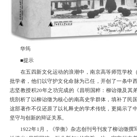
华筠
■提示
在五四新文化运动的浪潮中，南京高等师范学校
批学者，他们以守护文化命脉为己任，开创了一条中
志坚教授积20年之功完成的《昌明国粹：柳诒徵及其
统剖析了以柳诒徵为核心的南高史学群体，填补了民
这部著作不仅还原了以礼释史的学术传统，更揭示了
坚守与创新的辩证关系。
1922年1月，《学衡》杂志创刊号刊发了柳诒徵撰