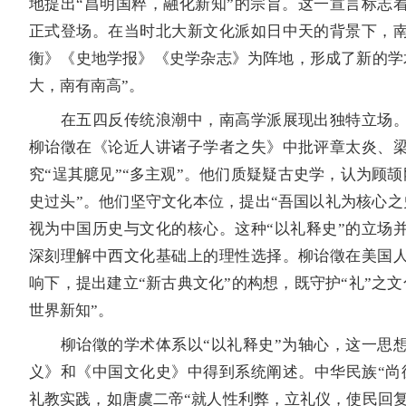
地提出“昌明国粹，融化新知”的宗旨。这一宣言标志
正式登场。在当时北大新文化派如日中天的背景下，
衡》《史地学报》《史学杂志》为阵地，形成了新的学
大，南有南高”。
在五四反传统浪潮中，南高学派展现出独特立场。
柳诒徵在《论近人讲诸子学者之失》中批评章太炎、
究“逞其臆见”“多主观”。他们质疑疑古史学，认为顾颉
史过头”。他们坚守文化本位，提出“吾国以礼为核心之
视为中国历史与文化的核心。这种“以礼释史”的立场
深刻理解中西文化基础上的理性选择。柳诒徵在美国
响下，提出建立“新古典文化”的构想，既守护“礼”之文
世界新知”。
柳诒徵的学术体系以“以礼释史”为轴心，这一思想
义》和《中国文化史》中得到系统阐述。中华民族“尚
礼教实践，如唐虞二帝“就人性利弊，立礼仪，使民回复‘