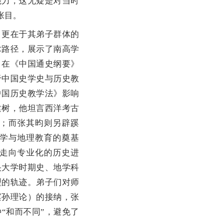
能力，这无疑是对当时
张目。
更在于其弟子群体的
术路径，展示了南高学
，在《中国通史纲要》
于中国史学史与历史教
中国历史教学法》影响
建树，他坦言西洋考古
；而张其昀则另辟蹊
理学与地理教育的奠基
走向专业化的历史进
央大学时期史、地学科
型的轨迹。弟子们对师
滨孙理论）的接纳，张
“和而不同”，避免了