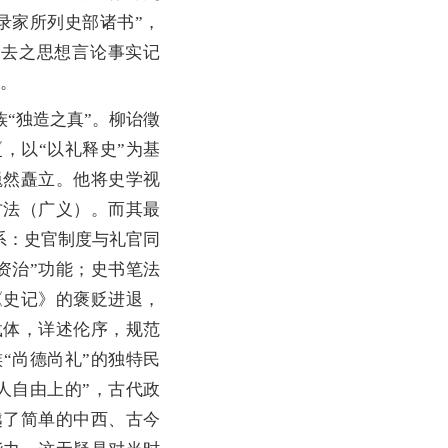
录家所列史部诸书”，
过去之思想言论事实记
法。
“独造之真”。柳诒徵
，以“以礼释史”为基
巍然矗立。他将史学视
方法（广义）。而其最
系：史官制度与礼官同
资治”功能；史书笔法
《史记》的褒贬进退，
载体，详述伦序，规范
“尚德尚礼”的独特民
人自由上的”，古代政
越了简单的中西、古今