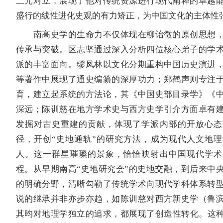
二元对立，展现了他对传统资源进行现代阐释的卓越
盛行的线性进化史观的有力矫正，为中国文化的主体性
南高史学的生命力不仅体现在柳诒徵的原创思想，
传承与突破。区志坚通过深入分析四位核心弟子的学
派的丰富面向。缪凤林以文化分期重构中国历史演进
等著作中展现了通史编纂的深厚功力；郑鹤声则专注
育，建立起系统的方法论，其《中国史部目录学》《
深远；陈训慈在地方学术史与西方史学引介方面卓有
发掘对古史重建的贡献，体现了学派内部的开放心态
径，开创“史地通轨”的研究方法，成为现代人文地
人。这一群星璀璨的景象，恰恰映射出中国现代学术
程。从早期南高“史地研究会”的史地交融，到后来中
的明确分野，清晰勾勒了传统学术向现代学科体系转
说的继承并非亦步亦趋，如陈训慈对西方新史学（鲁
其昀对地理学独立的追求，都展现了创造性转化。这种