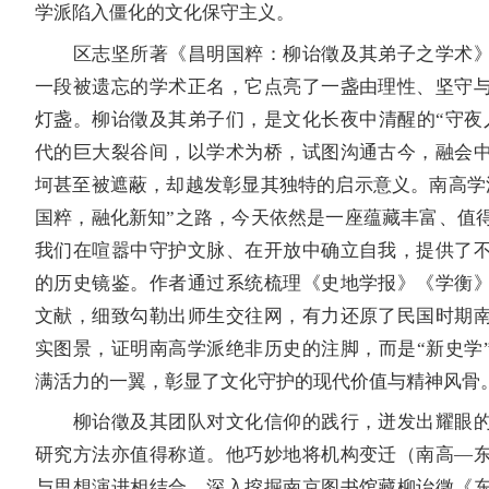
学派陷入僵化的文化保守主义。
区志坚所著《昌明国粹：柳诒徵及其弟子之学术》
一段被遗忘的学术正名，它点亮了一盏由理性、坚守
灯盏。柳诒徵及其弟子们，是文化长夜中清醒的“守夜
代的巨大裂谷间，以学术为桥，试图沟通古今，融会
坷甚至被遮蔽，却越发彰显其独特的启示意义。南高学
国粹，融化新知”之路，今天依然是一座蕴藏丰富、值
我们在喧嚣中守护文脉、在开放中确立自我，提供了
的历史镜鉴。作者通过系统梳理《史地学报》《学衡
文献，细致勾勒出师生交往网，有力还原了民国时期
实图景，证明南高学派绝非历史的注脚，而是“新史学
满活力的一翼，彰显了文化守护的现代价值与精神风骨
柳诒徵及其团队对文化信仰的践行，迸发出耀眼的
研究方法亦值得称道。他巧妙地将机构变迁（南高—
与思想演进相结合，深入挖掘南京图书馆藏柳诒徵《