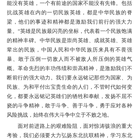
能没有英雄，一个有前途的国家不能没有先锋。包括
抗战英雄在内的一切民族英雄，都是中华民族的脊
梁，他们的事迹和精神都是激励我们前行的强大力
量。”英雄是民族最闪亮的坐标，代表着一个民族饱满
的精神丰碑。中华民族是崇尚英雄、成就英雄、英雄
辈出的民族，中国人民和中华民族历来具有不畏强
暴、敢于压倒一切敌人而不被敌人所压倒的英雄气
概。革命先烈的丰功伟绩和崇高精神，是激励我们不
断前行的强大动力。我们要永远铭记那些为国家、为
民族、为和平付出宝贵生命的人们，不管时代如何变
化，都要永远铭记英雄们的牺牲和奉献，发扬不屈不
挠的斗争精神，敢于斗争、善于斗争，勇于应对各种
风险挑战，始终在伟大斗争中立于不败之地。
面对前进路上的艰难险阻，面对惊涛骇浪的重大
考验，我们必须要大力弘扬东北抗联精神，学习东北