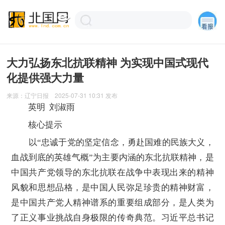
大力弘扬东北抗联精神 为实现中国式现代
化提供强大力量
来源：
辽宁日报
2025-07-31 10:31
发布
英明 刘淑雨
核心提示
以“忠诚于党的坚定信念，勇赴国难的民族大义，
血战到底的英雄气概”为主要内涵的东北抗联精神，是
中国共产党领导的东北抗联在战争中表现出来的精神
风貌和思想品格，是中国人民弥足珍贵的精神财富，
是中国共产党人精神谱系的重要组成部分，是人类为
了正义事业挑战自身极限的传奇典范。习近平总书记