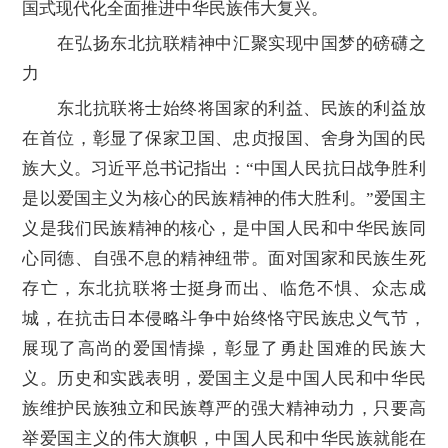
国式现代化全面推进中华民族伟大复兴。
在弘扬东北抗联精神中汇聚实现中国梦的磅礴之
力
东北抗联将士始终将国家的利益、民族的利益放
在首位，彰显了保家卫国、忠贞报国、舍身为国的民
族大义。习近平总书记指出：“中国人民抗日战争胜利
是以爱国主义为核心的民族精神的伟大胜利。”爱国主
义是我们民族精神的核心，是中国人民和中华民族同
心同德、自强不息的精神纽带。面对国家和民族生死
存亡，东北抗联将士挺身而出、临危不惧、众志成
城，在抗击日本侵略斗争中始终恪守民族忠义气节，
展现了高尚的爱国情操，彰显了勇赴国难的民族大
义。历史和实践表明，爱国主义是中国人民和中华民
族维护民族独立和民族尊严的强大精神动力，只要高
举爱国主义的伟大旗帜，中国人民和中华民族就能在