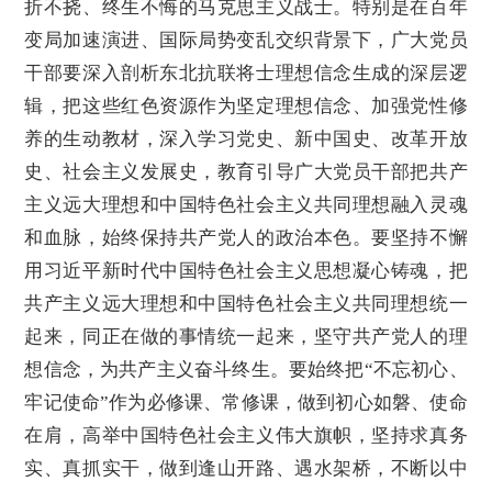
折不挠、终生不悔的马克思主义战士。特别是在百年
变局加速演进、国际局势变乱交织背景下，广大党员
干部要深入剖析东北抗联将士理想信念生成的深层逻
辑，把这些红色资源作为坚定理想信念、加强党性修
养的生动教材，深入学习党史、新中国史、改革开放
史、社会主义发展史，教育引导广大党员干部把共产
主义远大理想和中国特色社会主义共同理想融入灵魂
和血脉，始终保持共产党人的政治本色。要坚持不懈
用习近平新时代中国特色社会主义思想凝心铸魂，把
共产主义远大理想和中国特色社会主义共同理想统一
起来，同正在做的事情统一起来，坚守共产党人的理
想信念，为共产主义奋斗终生。要始终把“不忘初心、
牢记使命”作为必修课、常修课，做到初心如磐、使命
在肩，高举中国特色社会主义伟大旗帜，坚持求真务
实、真抓实干，做到逢山开路、遇水架桥，不断以中