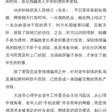
闲时间，甚至觊觎老人辛苦积攒的养老钱。
68岁的独居老人陈艳兰（化名），平日里依靠刷短视
频、网络聊天打发时间。一次偶然机会，她在网上结识了
一名自称退休干部的男子。对方长期嘘寒问暖、百般关
怀，获取了陈艳兰的信任。之后，对方以内部理财、稳赚
不赔为诱饵，诱骗她拿出养老积蓄进行投资。深陷情感骗
局的陈艳兰不听子女劝阻，执意准备转账。好在社区网格
员与民警及时上门劝阻，当场揭穿骗子身份，才保住了她
毕生的积蓄。
除了黄昏恋这类情感骗局之外，针对老年群体的私域
直播陷阱同样防不胜防，已然形成一条隐蔽完整的黑色产
业链。
大连市心理学会老年工作委员会主任冯磊说，从心理
学视角看，老年人的“手机依赖”并非简单的网瘾，而是情
感需求未被满足的外在表现。网络里的甜言蜜语、贴心问