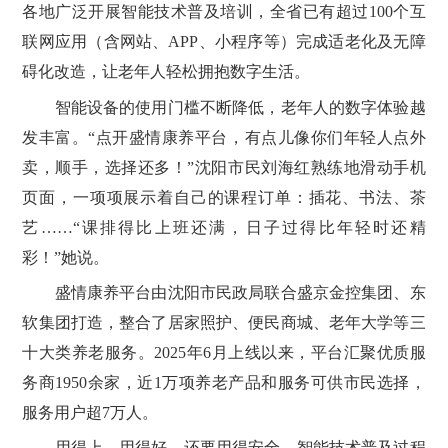
各地广泛开展智能技术普及培训，全省已有超过100个互
联网应用（含网站、APP、小程序等）完成适老化及无障
碍化改造，让老年人轻松拥抱数字生活。
智能设备的使用门槛不断降低，老年人的数字体验越
发丰富。“点开盛情康养平台，有点儿像你们年轻人点外
卖，顺手，选择还多！”沈阳市民刘海红熟练地滑动手机
页面，一项项展示着自己的课程订单：插花、书法、茶
艺……“课排得比上班还满，日子过得比年轻时还精
彩！”她说。
盛情康养平台由沈阳市民政局联合盛京金控集团、东
软集团打造，整合了居家照护、便民商城、老年大学等三
十大类养老服务。2025年6月上线以来，平台汇聚优质服
务商1950余家，近1万项养老产品和服务可供市民选择，
服务用户超7万人。
用得上、用得好，还要用得安全。智能技术普及过程