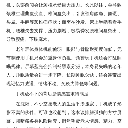
机，头部前倾会让颈椎承受巨大压力。长此以往，会导致
颈椎生理曲度变直、椎间盘突出，引发颈肩酸痛、僵硬、
头晕、手麻等颈椎病症状；而窝在沙发、床上半躺着看手
机，腰椎失去支撑，压力剧增，极易诱发腰椎间盘突出，
导致腰痛、下肢麻木。
老年群体身体机能偏弱，眼部与骨骼耐受度偏低，无
节制使用手机只会加重身体负担。频繁玩手机还会打乱睡
眠规律。屏幕蓝光会抑制褪黑素分泌，本身易失眠的老年
人，睡眠质量会进一步下降。长期睡眠欠缺，还会连带出
现记忆力减退、情绪不稳、免疫力降低等问题。
手机放不下的背后是情感需求待满足
在沈阳，不少空巢老人的生活平淡孤寂，手机成了形
影不离的伙伴。可谁也没想到，这本该排解孤独的方寸屏
幕，却暗藏各类风险圈套，悄然耗费老人情感、精力、空