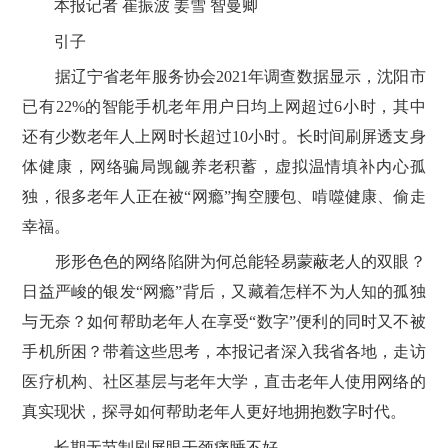
本报记者 崔振波 姜雪 智曼卿
引子
据辽宁省老年服务协会2021年调查数据显示，沈阳市
已有22%的智能手机老年用户日均上网超过6小时，其中
还有少数老年人上网时长超过10小时。长时间刷屏透支身
体健康，网络骗局觊觎养老积蓄，虚拟温情填补内心孤
独，很多老年人正在被“网瘾”掏空腰包、啃噬健康、偷走
幸福。
形形色色的网络陷阱为何总能轻易蒙蔽老人的双眼？
日益严峻的银发“网瘾”背后，又藏着怎样不为人知的孤独
与无奈？如何帮助老年人在享受“数字”便利的同时又不被
手机所困？带着这些思考，本报记者深入我省各地，走访
医疗机构、社区基层与老年大学，直击老年人使用网络的
真实现状，探寻如何帮助老年人更好地拥抱数字时代。
长期无节制刷屏眼干颈痛睡不好