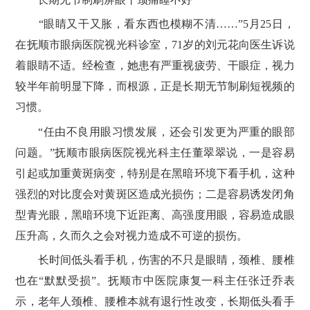
“眼睛又干又胀，看东西也模糊不清……”5月25日，
在抚顺市眼病医院视光科诊室，71岁的刘元花向医生诉说
着眼睛不适。经检查，她患有严重视疲劳、干眼症，视力
较半年前明显下降，而根源，正是长期无节制刷短视频的
习惯。
“任由不良用眼习惯发展，还会引发更为严重的眼部
问题。”抚顺市眼病医院视光科主任董翠翠说，一是容易
引起或加重黄斑病变，特别是在黑暗环境下看手机，这种
强烈的对比度会对黄斑区造成光损伤；二是容易诱发闭角
型青光眼，黑暗环境下近距离、高强度用眼，容易造成眼
压升高，久而久之会对视力造成不可逆的损伤。
长时间低头看手机，伤害的不只是眼睛，颈椎、腰椎
也在“默默受损”。抚顺市中医院康复一科主任张迁乔表
示，老年人颈椎、腰椎本就有退行性改变，长期低头看手