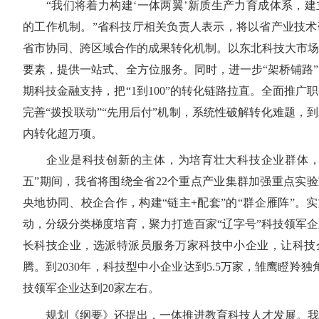
“我们将着力构建‘一体两翼’新质生产力育成体系，建
的工作机制。”省科技厅相关负责人表示，将以省产业技术
省市协同、跨区域合作的成果转化机制。以东北科技大市场
要素，提供一站式、全方位服务。同时，进一步“架桥铺路
期科技金融支持，把“1到100”的转化链路拉直。全面推广
完善“拨投联动”“先用后付”机制，系统性破解转化难题，到
内转化超万项。
企业是科技创新的主体，为培育壮大科技企业群体，
五”期间，我省将围绕全省22个重点产业集群加强重点实验
央地协同、校企合作，构建“链主+配套”的“群企雁阵”。实
动，分级分类梯度培育，聚力打造百家“辽字号”科技领军
长科技企业，选派特派员服务万家科技中小企业，让科技
腾。到2030年，科技型中小企业达到5.5万家，雏鹰瞪羚
技领军企业达到20家左右。
规划《纲要》还提出，一体推进教育科技人才发展。我