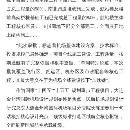
截至目前，填海主体工程全面完工，深层地基处理作业面
占总工程量的58%，南北跑道堆载施工完成，航站楼及楼
前高架桥桩基础工程已完成总工程量的84%，航站楼主体
工程核心区及C、E指廊地下部分全部完工，全面展开地
上结构施工……
“此次获批，标志着机场整体建设方案、技术标准、
投资规模已最终确定，项目全线施工建设、工程质量、按
期通航有了完整依据和根本遵循。”李翔特别说道，本次
批复覆盖飞行区、货运区、机务区及市政配套等核心工
程，其最大意义在于为机场全线建设按下“加速键”。
作为国家“十四五”“十五五”规划重点工程项目，大连
金州湾国际机场设计规划始终是焦点，民航机场规划设计
研究总院大连金州湾国际机场项目分管院长陈望春用一句
话概括核心设计亮点：顶级标准打造区域航空核心枢纽，
全面刷新区域航空承载能级。