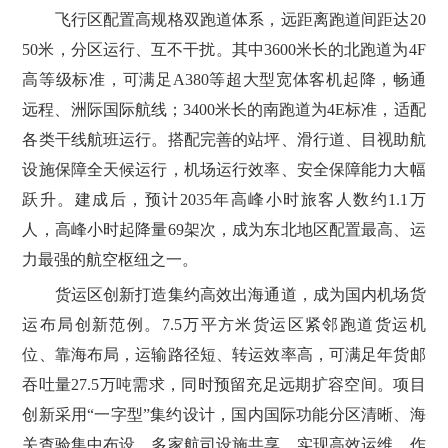
飞行区配置高规格双跑道体系，远距离跑道间距达20
50米，分区运行、互不干扰。其中3600米长的北跑道为4F
高等级标准，可满足A380等超大型宽体客机起降，畅通
远程、洲际国际航线；3400米长的南跑道为4E标准，适配
各类干线航班运行。搭配完善的站坪、滑行道、目视助航
设施保障全天候运行，机场运行效率、安全保障能力大幅
跃升。建成后，预计2035年高峰小时旅客人数约1.1万
人，高峰小时起降量69架次，成为东北地区配置最高、运
力最强的航空枢纽之一。
货运区创新打造集约高效出海通道，成为国内机场货
运布局创新范例。7.5万平方米货运区紧邻跑道货运机
位、靠海布局，运输路径短、转运效率高，可满足年货邮
吞吐量27.5万吨需求，同时预留充足远期扩容空间。项目
创新采用“一字型”集约设计，国内国际功能分区清晰、海
关查验集中布设、多家航司设施共享，实现高效运维，作