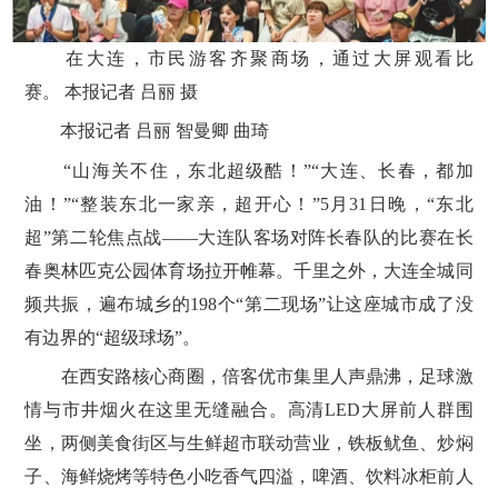
在大连，市民游客齐聚商场，通过大屏观看比
赛。 本报记者 吕丽 摄
本报记者 吕丽 智曼卿 曲琦
“山海关不住，东北超级酷！”“大连、长春，都加
油！”“整装东北一家亲，超开心！”5月31日晚，“东北
超”第二轮焦点战——大连队客场对阵长春队的比赛在长
春奥林匹克公园体育场拉开帷幕。千里之外，大连全城同
频共振，遍布城乡的198个“第二现场”让这座城市成了没
有边界的“超级球场”。
在西安路核心商圈，倍客优市集里人声鼎沸，足球激
情与市井烟火在这里无缝融合。高清LED大屏前人群围
坐，两侧美食街区与生鲜超市联动营业，铁板鱿鱼、炒焖
子、海鲜烧烤等特色小吃香气四溢，啤酒、饮料冰柜前人