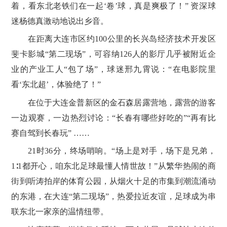
着，看东北老铁们在一起‘卷’球，真是爽极了！” 资深球
迷杨德真激动地说出乡音。
在距离大连市区约100公里的长兴岛经济技术开发区
斐卡影城“第二现场”，可容纳126人的影厅几乎被附近企
业的产业工人“包了场”，球迷邢九霄说：“在电影院里
看‘东北超’，体验绝了！”
在位于大连金普新区的金石森居露营地，露营的游客
一边观赛，一边热烈讨论：“长春有哪些好吃的”“再有比
赛自驾到长春玩” ……
21时36分，终场哨响。“场上是对手，场下是兄弟，
1‌∶1都开心，咱东北足球最懂人情世故！”从繁华热闹的商
街到听涛拍岸的体育公园，从烟火十足的市集到潮流涌动
的东港，在大连“第二现场”，热爱拉近友谊，足球成为串
联东北一家亲的温情纽带。