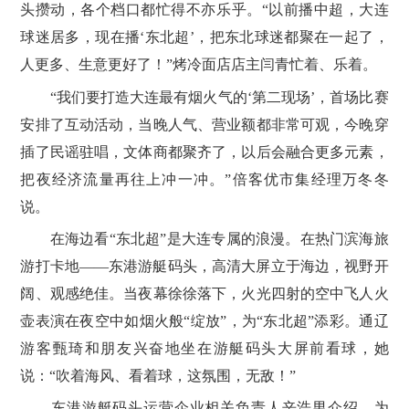
头攒动，各个档口都忙得不亦乐乎。“以前播中超，大连
球迷居多，现在播‘东北超’，把东北球迷都聚在一起了，
人更多、生意更好了！”烤冷面店店主闫青忙着、乐着。
“我们要打造大连最有烟火气的‘第二现场’，首场比赛
安排了互动活动，当晚人气、营业额都非常可观，今晚穿
插了民谣驻唱，文体商都聚齐了，以后会融合更多元素，
把夜经济流量再往上冲一冲。”倍客优市集经理万冬冬
说。
在海边看“东北超”是大连专属的浪漫。在热门滨海旅
游打卡地——东港游艇码头，高清大屏立于海边，视野开
阔、观感绝佳。当夜幕徐徐落下，火光四射的空中飞人火
壶表演在夜空中如烟火般“绽放”，为“东北超”添彩。通辽
游客甄琦和朋友兴奋地坐在游艇码头大屏前看球，她
说：“吹着海风、看着球，这氛围，无敌！”
东港游艇码头运营企业相关负责人辛浩男介绍，为