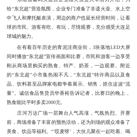
给“东北超”营造氛围，企业专门准备了非遗火壶、水上空
中飞人和摩托艇表演，周边的商户也延长经营时间，让看
球的市民、游客有吃、有玩，尽情观赛，充分感受大连足
球城的魅力。
在有着百年历史的青泥洼商业街，3块落地LED大屏
同时播放“东北超”宣传画面和比赛，市民和游客一边享受
刚从商场里购买的熟食、特产、奶茶，一边观赛。附近
的“东北超”小市集热闹不凡，“东北超”特许商品以及食
品、饮料甚至品牌家电都争着展示、销售，抓住这波“流
量”。诚信食品售货员华香裕告诉记者，比赛日的晚上，
熟食能比平时多卖2000元。
庄河万达广场一层舞台人气高涨，气氛热烈。开赛
前，商场准备了丰富的预热活动，还为到场的观众准备了
美食、饮品等福利。“‘哎麦呀’，大伙儿聚在一起吃着、喝