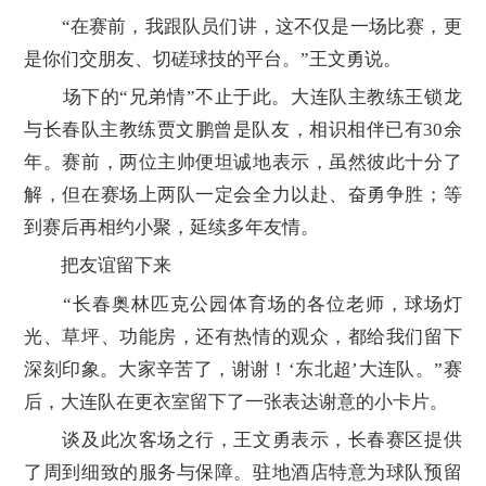
“在赛前，我跟队员们讲，这不仅是一场比赛，更
是你们交朋友、切磋球技的平台。”王文勇说。
场下的“兄弟情”不止于此。大连队主教练王锁龙
与长春队主教练贾文鹏曾是队友，相识相伴已有30余
年。赛前，两位主帅便坦诚地表示，虽然彼此十分了
解，但在赛场上两队一定会全力以赴、奋勇争胜；等
到赛后再相约小聚，延续多年友情。
把友谊留下来
“长春奥林匹克公园体育场的各位老师，球场灯
光、草坪、功能房，还有热情的观众，都给我们留下
深刻印象。大家辛苦了，谢谢！‘东北超’大连队。”赛
后，大连队在更衣室留下了一张表达谢意的小卡片。
谈及此次客场之行，王文勇表示，长春赛区提供
了周到细致的服务与保障。驻地酒店特意为球队预留