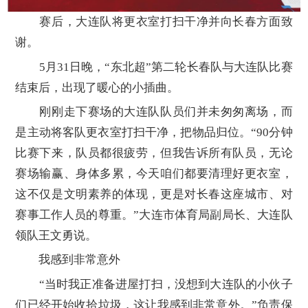
赛后，大连队将更衣室打扫干净并向长春方面致
谢。
5月31日晚，“东北超”第二轮长春队与大连队比赛
结束后，出现了暖心的小插曲。
刚刚走下赛场的大连队队员们并未匆匆离场，而
是主动将客队更衣室打扫干净，把物品归位。“90分钟
比赛下来，队员都很疲劳，但我告诉所有队员，无论
赛场输赢、身体多累，今天咱们都要清理好更衣室，
这不仅是文明素养的体现，更是对长春这座城市、对
赛事工作人员的尊重。”大连市体育局副局长、大连队
领队王文勇说。
我感到非常意外
“当时我正准备进屋打扫，没想到大连队的小伙子
们已经开始收拾垃圾，这让我感到非常意外。”负责保