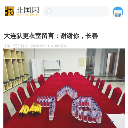
大连队更衣室留言：谢谢你，长春
来源：
辽宁日报
2026-06-01 10:08
发布