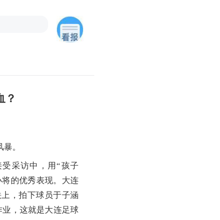
血？
风暴。
受采访中，用“孩子
球小将的优秀表现。大连
铁上，拍下球员于子涵
作业，这就是大连足球