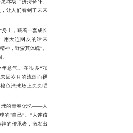
足球场上拼搏奋斗、
负，让人们看到了未来
”身上，藏着一套成长
。用大连网友的话来
精神，野蛮其体魄”。
因。
意气。在很多“70
从未因岁月的流逝而褪
连梭鱼湾球场上久久唱
球的青春记忆——人
的“自己”。“大连孩
精神的传承者，激发出