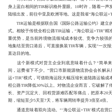
身上蓝白相间的TIR标识格外显眼。10时许，随着一声
陆续出发，前往中亚及欧洲等地。这是我省“海公联运+T
TIR运输是根据联合国《国际公路运输公约》建立
式。相较于传统全程公路TIR运输，“海公联运+TIR”
重优势，是当前跨境物流领域成本较优、竞争力较强
地集结至营口港后，可直接换装TIR车辆，实现“一次报
直达目的地。
这个新模式对货主企业到底意味着什么？“简单来
间，运费省下不少。”营口市新能源物流协会会长解从
运+TIR”模式，可借助海运段大幅压缩长途陆路运输成
程公路TIR降低30%以上。对物流企业而言，它破解了
长、资产沉淀大、回程货源难匹配等痛点，把原本20天
期，缩短至少5天至7天，将车辆周转率提升3倍至4倍。
通道意味着双向流动。“‘海公联运+TIR’模式在营