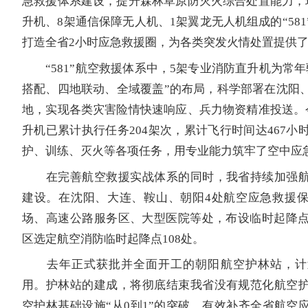
急救援体系建设，提升森林草原防灭火综合处置能力，
升机、8架通信保障无人机、1架翼龙无人机组成的“58
打造全省2小时应急救援圈，为各类突发火情处置提供
“581”航空救援体系中，5架专业消防直升机为常年
搭配、四地联动、全域覆盖”的布局，科学部署在沈阳
地，实现各类灾害险情快速响应、兵力物资精准投送。
升机已累计执行任务204架次，累计飞行时间达467小
护、训练、灭火等各项任务，用专业能力筑牢了空中应
在完善航空救援实战体系的同时，我省持续加强航
建设。在沈阳、大连、鞍山、朝阳4处航空应急救援
场、高速公路服务区、大型医院等处，布设临时起降点
区选定航空消防临时起降点108处。
去年正式获批并全面开工的朝阳航空护林站，计
用。护林站的建成，将彻底结束我省没有规范化航空
空护林基础设施“从0到1”的突破，有效补齐全省航空