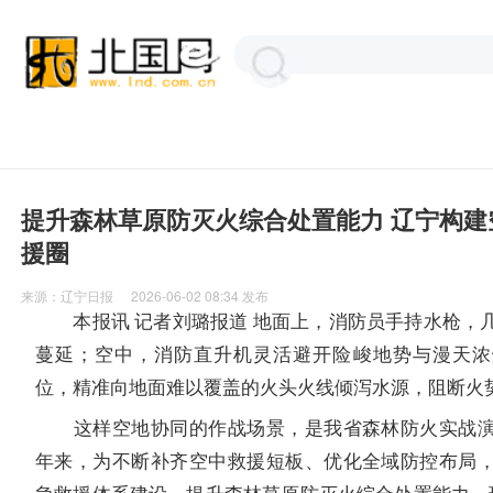
提升森林草原防灭火综合处置能力 辽宁构建
援圈
来源：
辽宁日报
2026-06-02 08:34
发布
本报讯 记者刘璐报道 地面上，消防员手持水枪，
蔓延；空中，消防直升机灵活避开险峻地势与漫天浓
位，精准向地面难以覆盖的火头火线倾泻水源，阻断火
这样空地协同的作战场景，是我省森林防火实战演
年来，为不断补齐空中救援短板、优化全域防控布局