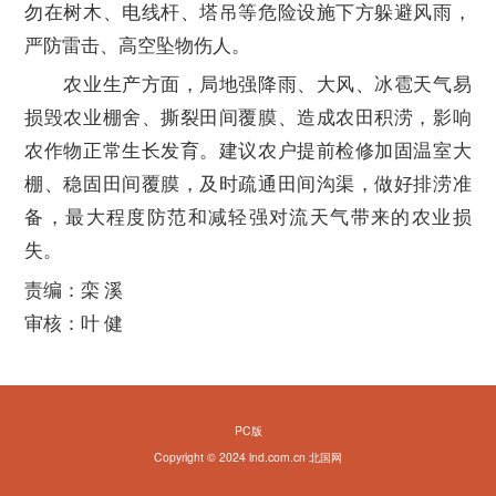
勿在树木、电线杆、塔吊等危险设施下方躲避风雨，
严防雷击、高空坠物伤人。
农业生产方面，局地强降雨、大风、冰雹天气易
损毁农业棚舍、撕裂田间覆膜、造成农田积涝，影响
农作物正常生长发育。建议农户提前检修加固温室大
棚、稳固田间覆膜，及时疏通田间沟渠，做好排涝准
备，最大程度防范和减轻强对流天气带来的农业损
失。
责编：栾 溪
审核：叶 健
PC版
Copyright © 2024 lnd.com.cn 北国网