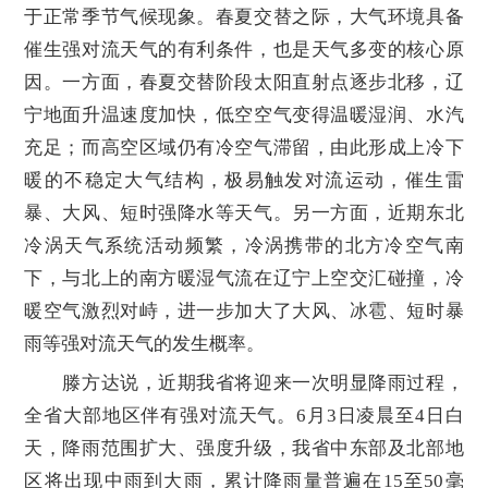
于正常季节气候现象。春夏交替之际，大气环境具备
催生强对流天气的有利条件，也是天气多变的核心原
因。一方面，春夏交替阶段太阳直射点逐步北移，辽
宁地面升温速度加快，低空空气变得温暖湿润、水汽
充足；而高空区域仍有冷空气滞留，由此形成上冷下
暖的不稳定大气结构，极易触发对流运动，催生雷
暴、大风、短时强降水等天气。另一方面，近期东北
冷涡天气系统活动频繁，冷涡携带的北方冷空气南
下，与北上的南方暖湿气流在辽宁上空交汇碰撞，冷
暖空气激烈对峙，进一步加大了大风、冰雹、短时暴
雨等强对流天气的发生概率。
滕方达说，近期我省将迎来一次明显降雨过程，
全省大部地区伴有强对流天气。6月3日凌晨至4日白
天，降雨范围扩大、强度升级，我省中东部及北部地
区将出现中雨到大雨，累计降雨量普遍在15至50毫