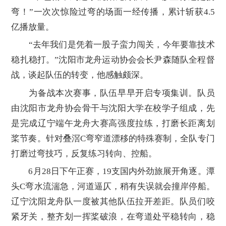
弯！”一次次惊险过弯的场面一经传播，累计斩获4.5
亿播放量。
“去年我们是凭着一股子蛮力闯关，今年要靠技术
稳扎稳打。”沈阳市龙舟运动协会会长尹森随队全程督
战，谈起队伍的转变，他感触颇深。
为备战本次赛事，队伍早早开启专项集训。队员
由沈阳市龙舟协会骨干与沈阳大学在校学子组成，先
是完成辽宁端午龙舟大赛高强度拉练，打磨长距离划
桨节奏。针对叠滘C弯窄道漂移的特殊赛制，全队专门
打磨过弯技巧，反复练习转向、控船。
6月28日下午正赛，19支国内外劲旅展开角逐。潭
头C弯水流湍急，河道逼仄，稍有失误就会撞岸停船。
辽宁沈阳龙舟队一度被其他队伍拉开差距。队员们咬
紧牙关，整齐划一挥桨破浪，在弯道处平稳转向，稳