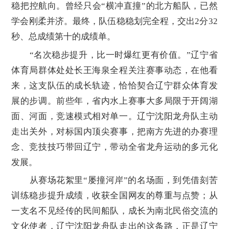
稳把控航向。曾经只会“横冲直撞”的北方船队，已然
学会刚柔并济。最终，队伍稳稳划完全程，交出2分32
秒、总成绩第十的成绩单。
“名次稳步提升，比一时爆红更有价值。”辽宁省
体育局群体处处长王海泉全程关注赛事动态，在他看
来，这支队伍的成长轨迹，恰恰契合辽宁群众体育发
展的步调。前些年，省内水上赛事大多局限于开阔湖
面、河面，竞速模式相对单一。辽宁沈阳龙舟队主动
走出关外，对标国内顶尖赛事，把南方先进的办赛理
念、竞技技巧带回辽宁，带动全省龙舟运动的多元化
发展。
从赛场花絮里“屡撞河岸”的名场面，到凭借刻苦
训练稳步提升成绩，收获全国网友的尊重与点赞；从
一支名不见经传的民间船队，成长为南北民俗交流的
文化使者，辽宁沈阳龙舟队走出的这条路，正是辽宁