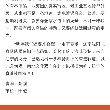
体育不服输、敢突围的真实写照。老工业基地转型升
级，从来都不是一条坦途，难免遭遇弯道、险滩。要
想顺利过关，就要像叠滘水道上的龙舟，不能一味猛
冲，既要有闯关夺隘的冲劲，又要练就迂回过弯的定
力。
“明年我们还要来叠滘！”走下赛场，辽宁沈阳龙
舟队队员依旧斗志昂扬。桨起桨落，浪花飞扬，来自
辽宁的龙舟，已然划出一条昂扬向上的奋进轨迹。以
龙舟为媒，南北文化双向奔赴；以拼搏为帆，辽宁体
育继续向前冲！
责编：栾 溪
审核：叶 健