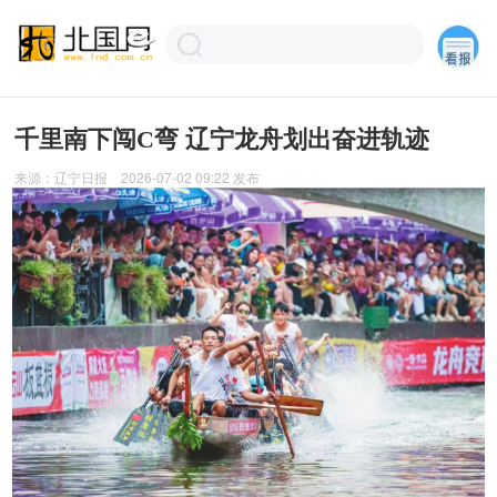
千里南下闯C弯 辽宁龙舟划出奋进轨迹
来源：
辽宁日报
2026-07-02 09:22
发布