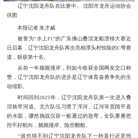
辽宁沈阳龙舟队在比赛中。 沈阳市龙舟运动协会
供图
本报记者 朱才威
被誉为“水上F1”的广东佛山叠滘龙船漂移大赛近
日启幕，辽宁沈阳龙舟队再次亮相潭头村惊险的C弯赛
道，斩获第十名。
从前一年频频撞岸，到如今收获全国网友交口称
赞，辽宁沈阳龙舟队的进步是辽宁体育奋勇争先的生
动缩影。
时间回到2025年，辽宁沈阳龙舟队第一次进入叠
滘狭窄河道。北方队伍习惯了浑河、辽河等宽阔平直
的水面，骤然挑战仅容一船通过的急弯，全队屡屡把
控不好航向，频频撞岸、险些翻船。
“谁也猜不到辽宁沈阳龙舟队下一秒直行还是拐