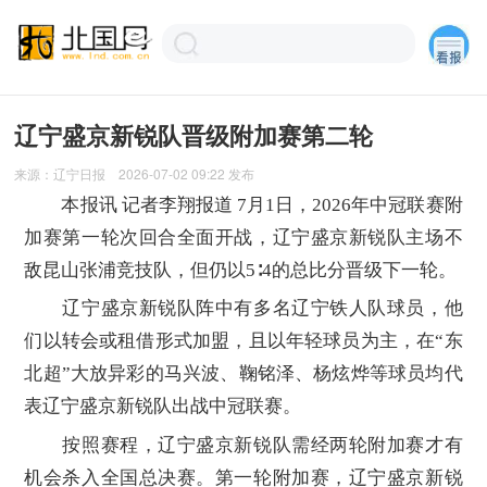
辽宁盛京新锐队晋级附加赛第二轮
来源：
辽宁日报
2026-07-02 09:22
发布
本报讯 记者李翔报道 7月1日，2026年中冠联赛附
加赛第一轮次回合全面开战，辽宁盛京新锐队主场不
敌昆山张浦竞技队，但仍以5∶4的总比分晋级下一轮。
辽宁盛京新锐队阵中有多名辽宁铁人队球员，他
们以转会或租借形式加盟，且以年轻球员为主，在“东
北超”大放异彩的马兴波、鞠铭泽、杨炫烨等球员均代
表辽宁盛京新锐队出战中冠联赛。
按照赛程，辽宁盛京新锐队需经两轮附加赛才有
机会杀入全国总决赛。第一轮附加赛，辽宁盛京新锐