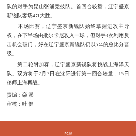
队的对手为昆山张浦竞技队。首回合较量，辽宁盛京
新锐队客场4∶1大胜。
本场比赛，辽宁盛京新锐队始终掌握进攻主导
权，在下半场由批尔卡尼攻入一球，但对手3次利用反
击机会破门，好在辽宁盛京新锐队仍以5∶4的总比分晋
级。
第二轮附加赛，辽宁盛京新锐队将挑战上海泽天
队。双方将于7月7日在沈阳进行第一回合较量，15日
移师上海再战。
责编：栾 溪
审核：叶 健
PC版