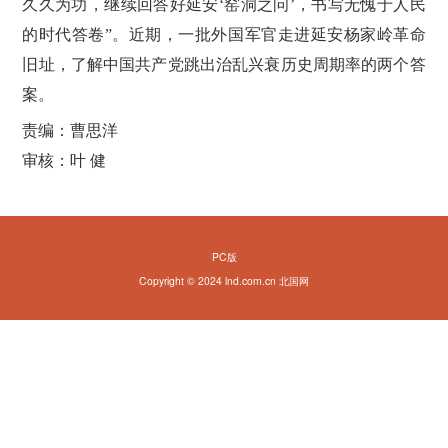
久久为功，继续回答好延安‘窑洞之问’，书写无愧于人民
的时代答卷”。近期，一批外国军官走进延安杨家岭革命
旧址，了解中国共产党跳出治乱兴衰历史周期率的两个答
案。
责编：曹思洋
审核：叶 健
PC版
Copyright © 2024 lnd.com.cn 北国网