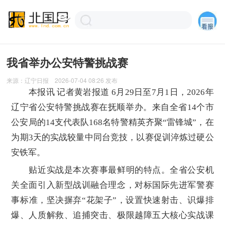
我省举办公安特警挑战赛
来源：
辽宁日报
2026-07-04 08:26
发布
本报讯 记者黄岩报道 6月29日至7月1日，2026年
辽宁省公安特警挑战赛在抚顺举办。来自全省14个市
公安局的14支代表队168名特警精英齐聚“雷锋城”，在
为期3天的实战较量中同台竞技，以赛促训淬炼过硬公
安铁军。
贴近实战是本次赛事最鲜明的特点。全省公安机
关全面引入新型战训融合理念，对标国际先进军警赛
事标准，坚决摒弃“花架子”，设置快速射击、识爆排
爆、人质解救、追捕突击、极限越障五大核心实战课