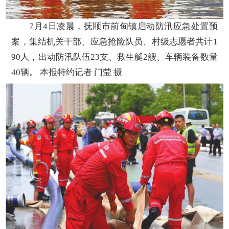
7月4日凌晨，抚顺市前甸镇启动防汛应急处置预
案，集结机关干部、应急抢险队员、村级志愿者共计1
90人，出动防汛队伍23支、救生艇2艘、车辆装备数量
40辆。 本报特约记者 门莹 摄