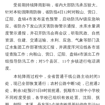
受前期持续降雨影响，省内大部防汛承压较大。
针对本轮强降雨防御，省防指4日12时对鞍山、营口、
辽阳、盘锦4市发布蓝色预警，启动防汛Ⅳ级应急响
应。省防办下发山洪灾害防御警示通报、水库水量调
度警示通报，并召开防汛会商会议，听取民政、自然
资源、住建、交通运输、水利、应急、气象等部门及
辽水集团工作部署情况汇报，并调度浑河沿线各市巡
堤查险工作；向鞍山、营口、辽阳、盘锦4市派出工作
组指导防汛工作；对5个县区、11个乡镇进行电话调
度。
本轮降雨过程中，全省普通干线公路主动封闭3
处，现已全部恢复通行；农村公路中断5处，已抢通2
处，剩余3处预计5日8时前抢通。抚顺市31所中小学校
不同程度受损，各学校已组织有效处置。沈阳、抚
顺、朝阳、本溪、丹东等5个地市铁塔基站停电共计94