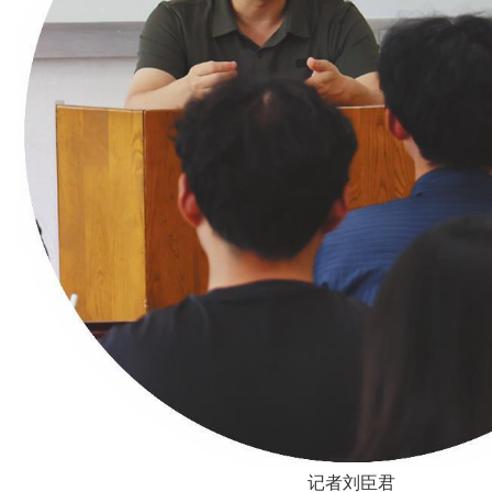
记者刘臣君