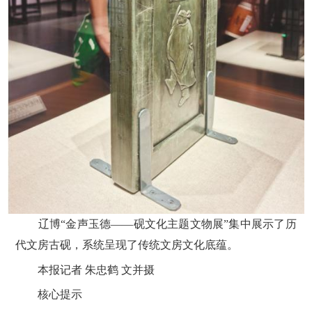
辽博“金声玉德——砚文化主题文物展”集中展示了历
代文房古砚，系统呈现了传统文房文化底蕴。
本报记者 朱忠鹤 文并摄
核心提示