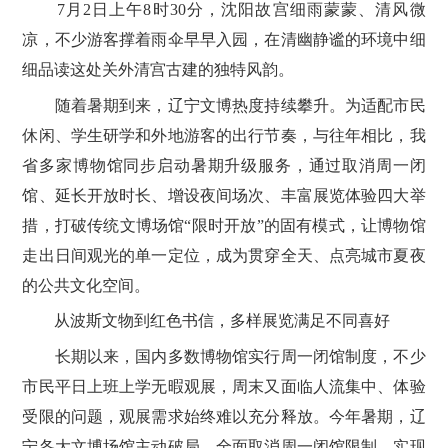
7月2日上午8时30分，沈阳故宫细雨蒙蒙、清风微
凉，不少游客撑着雨伞早早入园，在清幽静谧的环境中细
细品读这处关外清宫古建的独特风韵。
随着暑期到来，辽宁文博热度持续攀升。为适配市民
休闲、学生研学和外地游客的出行节奏，与往年相比，我
省多家博物馆同步启动暑期升级服务，通过取消周一闭
馆、延长开放时长、增设夜间场次、丰富展览体验四大举
措，打破传统文博场馆“限时开放”的固有模式，让博物馆
走出日间观光的单一定位，成为贯穿全天、点亮城市夏夜
的公共文化空间。
从波斯文物到红色书信，多样展览满足不同喜好
长期以来，国内多数博物馆实行周一闭馆制度，不少
市民平日上班上学无暇观展，周末又面临人流集中、体验
受限的问题，观展需求始终难以充分释放。今年暑期，辽
宁各大文博场馆主动破局，全面取消周一闭馆限制，实现