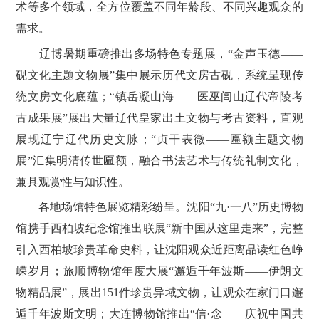
术等多个领域，全方位覆盖不同年龄段、不同兴趣观众的
需求。
辽博暑期重磅推出多场特色专题展，“金声玉德——
砚文化主题文物展”集中展示历代文房古砚，系统呈现传
统文房文化底蕴；“镇岳凝山海——医巫闾山辽代帝陵考
古成果展”展出大量辽代皇家出土文物与考古资料，直观
展现辽宁辽代历史文脉；“贞干表微——匾额主题文物
展”汇集明清传世匾额，融合书法艺术与传统礼制文化，
兼具观赏性与知识性。
各地场馆特色展览精彩纷呈。沈阳“九·一八”历史博物
馆携手西柏坡纪念馆推出联展“新中国从这里走来”，完整
引入西柏坡珍贵革命史料，让沈阳观众近距离品读红色峥
嵘岁月；旅顺博物馆年度大展“邂逅千年波斯——伊朗文
物精品展”，展出151件珍贵异域文物，让观众在家门口邂
逅千年波斯文明；大连博物馆推出“信·念——庆祝中国共