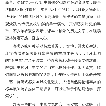
新意。沈阳“九·一八”历史博物馆创新红色教育形式，联合
沈阳话剧团打造展厅实景话剧《1931》，以4条人物命运
线还原1931年沈阳城的历史场景。沉浸式的实景演绎，让
观众跳出传统展板讲解的单一模式，真切感受历史的厚
重。不少年轻观众表示，课本上抽象的历史文字，在现场
变得鲜活可感、直击人心。
各类趣味社教活动持续升温，让文博走进大众生活。
辽宁省博物馆暑期推出密集的主题体验活动，7月上旬
的“遇见国宝”亲子课堂，带领家长和孩子聆听文物故事、
解锁历史知识；中旬的红山文化皮雕手作、宋画鉴赏、螺
钿胸针及唐风簪花DIY活动，让年轻人亲自动手体验传统
工艺，沉浸式感受国风文化魅力。大连自然博物馆丰富的
标本展陈与多媒体互动设备，可以让孩子们边玩边学，探
索求知。
超长开放时长、丰富展览内容、沉浸式互动体验，让