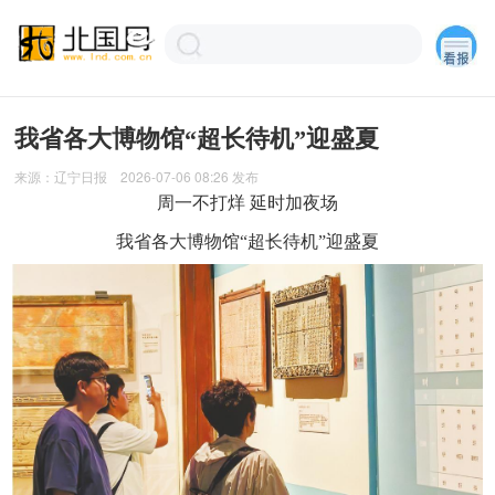
我省各大博物馆“超长待机”迎盛夏
来源：
辽宁日报
2026-07-06 08:26
发布
周一不打烊 延时加夜场
我省各大博物馆“超长待机”迎盛夏