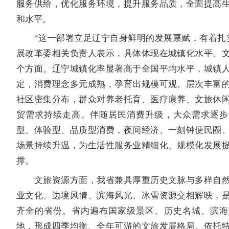
服务供给，优化服务环境，提升服务品质，全面提高
和水平。
“这一部署立足辽宁自身鲜明的发展禀赋，有着扎实
展改革委相关负责人表示，具体体现在城镇化水平、
个方面。辽宁城镇化率显著高于全国平均水平，城镇
定，消费理念多元成熟，孕育出规模可观、层次丰富
社区密集分布，群众对养老托育、医疗康养、文旅休
贸需求持续走高。伴随居民消费升级，大众需求逐步
型、体验型、品质型消费，夜间经济、一刻钟便民圈
场景持续升温，为生活性服务业精细化、规模化发展
撑。
文旅资源方面，我省兼具厚重历史文脉与多样自然
业文化、边境风情、滨海风光、冰雪资源交相辉映，
齐全的省份。省内遍布国家级景区、历史名城、滨海
地，形成四季均衡、全年可游的文旅发展格局。依托