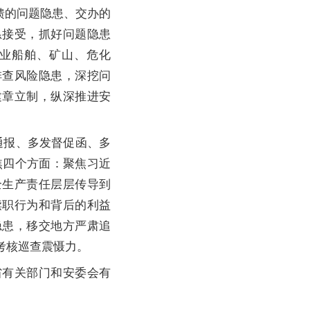
馈的问题隐患、交办的
恳接受，抓好问题隐患
业船舶、矿山、危化
排查风险隐患，深挖问
建章立制，纵深推进安
报、多发督促函、多
焦四个方面：聚焦习近
全生产责任层层传导到
渎职行为和背后的利益
隐患，移交地方严肃追
考核巡查震慑力。
有关部门和安委会有