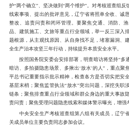
护“两个确立”、坚决做到“两个维护”。对考核巡查组反
线索事项、提出的批评意见，辽宁省将照单全收、诚
整改、追责问责和闭环管理。要聚焦交通、消防、渔
品、建筑施工、文旅等重点行业领域，举一反三深入
题根源，从主观找原因、从自身找不足，堵塞漏洞、
全生产治本攻坚三年行动，持续提升本质安全水平。
按照国务院安委会安排部署，明查暗访将坚持“多通
暗访、多拍摄隐患场景、多揪出‘放水’的人”，重点聚
平总书记重要指示批示精神，检查各方是否切实把安
基层末梢；聚焦监管执法“放水”突出问题，深挖失职
链条；聚焦排查重点行业领域和群众身边的重大事故
责问责；聚焦受理问题隐患线索和媒体警示曝光，增强
中央安全生产考核巡查组第八组有关成员，辽宁省
关成员单位主要负责同志参加会议。