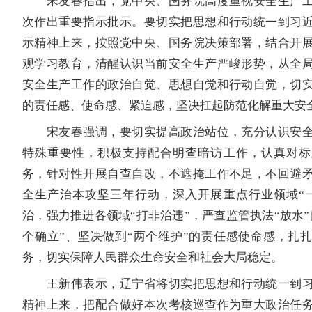
宋友春指出，党中央、国务院高度重视安全生产工
次作出重要指示批示。要切实把思想和行动统一到习
示精神上来，按照党中央、国务院决策部署，结合开
观学习教育，清醒认识当前安全生产严峻形势，从全
安全生产工作的政治自觉、思想自觉和行动自觉，切
的责任感、使命感、紧迫感，坚决扛起防范化解重大安
宋友春强调，要切实提高政治站位，充分认识安全
特殊重要性，积极支持配合明查暗访工作，认真对标
务，针对性开展自查自改，不遮掩工作不足，不回避
全生产治本攻坚三年行动，深入开展重点行业领域“
治，强力推进各领域“打非治违”，严查监管执法“放水”
个确立”、坚决做到“两个维护”的责任感使命感，扎
务，切实保障人民群众生命安全和社会大局稳定。
王新伟表示，辽宁省将切实把思想和行动统一到习
精神上来，把配合做好本次考核巡查作为重大政治任