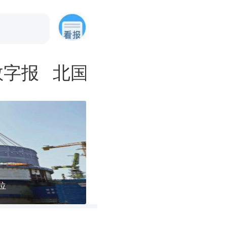
数字报
北国网评
文体