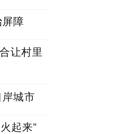
治屏障
融合让村里
口岸城市
“火起来”