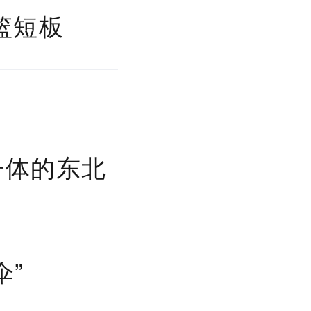
篮短板
一体的东北
伞”