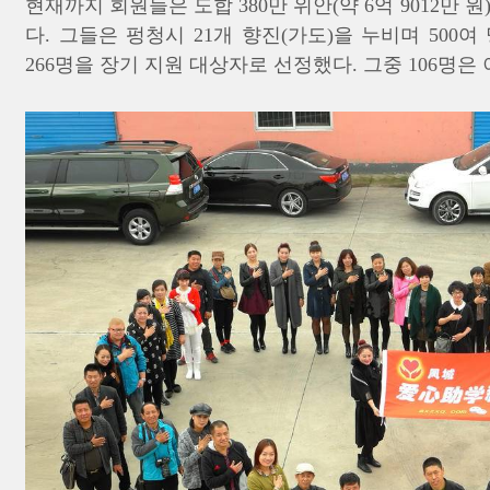
현재까지 회원들은 도합 380만 위안(약 6억 9012만
다. 그들은 펑청시 21개 향진(가도)을 누비며 500
266명을 장기 지원 대상자로 선정했다. 그중 106명은