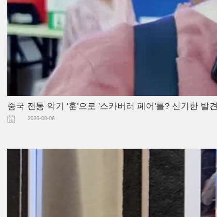
중국 전통 악기 '훈'으로 '스카버러 페어'를? 신기한 발견
2026-08-06