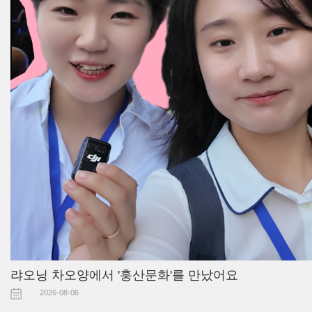
랴오닝 차오양에서 '훙산문화'를 만났어요
2026-08-06