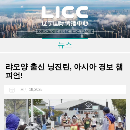
랴오양 출신 닝진린, 아시아 경보 챔
피언!
三月 18,2025