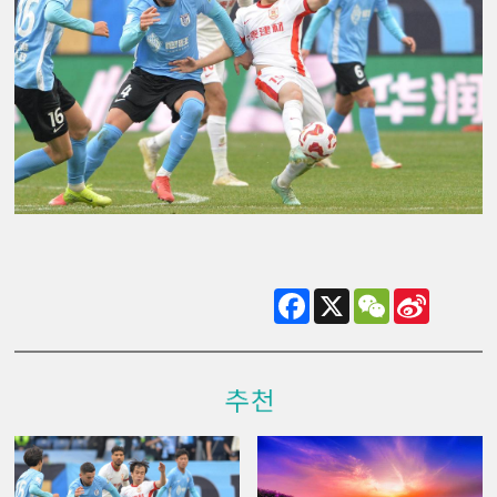
Facebook
X
WeChat
Sina
Weibo