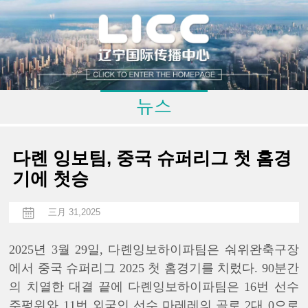
다롄 잉보팀, 중국 슈퍼리그 첫 홈경
기에 첫승
三月 31,2025
2025년 3월 29일, 다롄잉보하이파팀은 숴위완축구장
에서 중국 슈퍼리그 2025 첫 홈경기를 치렀다. 90분간
의 치열한 대결 끝에 다롄잉보하이파팀은 16번 선수
주펑위와 11번 외국인 선수 마레레의 골로 2대 0으로